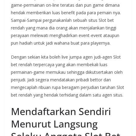
game-permainan on-line teratas dan pun game dimana
hendak memberikan luas benefit pada para pemain nya.
Sampai-Sampai pergunakanlah sebuah situs Slot bet
rendah yang mana dia orang akan menjalankan tinggi
perayaan melewati menghadirkan event-event ataupun
pun hadiah untuk jadi wahana buat para playernya.
Dengan sekian kita boleh live jumpa agen judi-agen Slot
bet rendah terpercaya yang akan membekali luas
permainan-game memukau sehingga diikutsertakan oleh
penjudi. Jadi segera mendatakan pribadi bettor dan
mengecaplah ribuan rupa beragam perjudian taruhan Slot
bet rendah yang hendak terhidang dalam satu agen situs.
Mendaftarkan Sendiri
Menurut Langsung