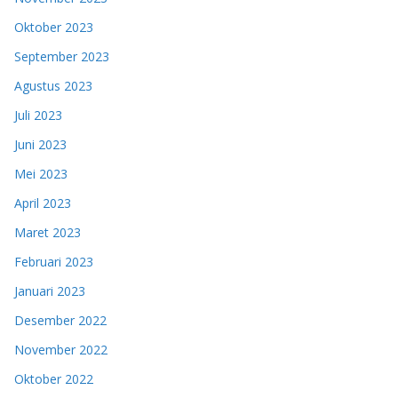
Oktober 2023
September 2023
Agustus 2023
Juli 2023
Juni 2023
Mei 2023
April 2023
Maret 2023
Februari 2023
Januari 2023
Desember 2022
November 2022
Oktober 2022