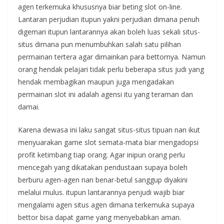
agen terkemuka khususnya biar beting slot on-line.
Lantaran perjudian itupun yakni perjudian dimana penuh
digemari itupun lantarannya akan boleh luas sekali situs-
situs dimana pun menumbuhkan salah satu pilihan
permainan tertera agar dimainkan para bettornya. Namun
orang hendak pelajari tidak perlu beberapa situs judi yang
hendak membagikan maupun juga mengadakan
permainan slot ini adalah agensi itu yang teraman dan
damai.
Karena dewasa ini laku sangat situs-situs tipuan nan ikut
menyuarakan game slot semata-mata biar mengadopsi
profit ketimbang tiap orang. Agar inipun orang perlu
mencegah yang dikatakan pendustaan supaya boleh
berburu agen-agen nan benar-betul sanggup diyakini
melalui mulus. itupun lantarannya penjudi wajib biar
mengalami agen situs agen dimana terkemuka supaya
bettor bisa dapat game yang menyebabkan aman.