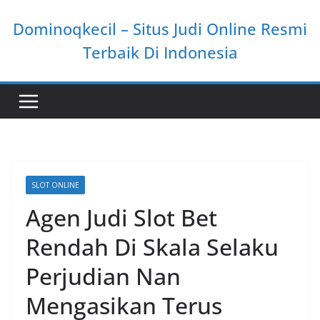
Skip
Dominoqkecil – Situs Judi Online Resmi
to
content
Terbaik Di Indonesia
SLOT ONLINE
Agen Judi Slot Bet
Rendah Di Skala Selaku
Perjudian Nan
Mengasikan Terus