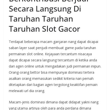
Secara Langsung Di
Taruhan Taruhan
Taruhan Slot Gacor
Terdapat beberapa macam ganjaran nang dapat dicapai
saban layer saat penjudi membuat game pada taruhan
permainan slot online. Kejayaan tercantum nisacaya
dapat dicapai secara langsung tercantum di ketika anda
dari agen online untuk mengadakan judi permainan inipun.
Orang-orang bettor bisa mempunyai dominasi tertera
asalkan orang memasukan sedikit kriteria nan pernah
ditetapkan dari bagian agen tergolong keaktifan pemain
melewati url dia orang.
Macam-jenis dominasi dimana dapat didapat yakni nang
yang utama artinya oleh para anda perdana dimana