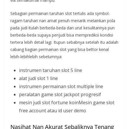
via semaksimal mampu.
Sebagian permainan taruhan slot tertulis ada symbol-
ragam taruhan nan amat penuh menarik melainkan pola
pada judi itulah berbeda-beda dan urut kesulitannya pun
berbeda-beda supaya penjudi bisa memprediksi kondisi
tertera lebih detail lagi. Itupun sebabnya setelah itu adalah
cabang bagian permainan slot yang bisa bettor kenal
lebih-lebihlebih sebelumnya:
instrumen taruhan slot 5 line
alat judi slot 1 line
instrumen permainan slot multiple line
peralatan game slot jackpot progresif
mesin judi slot fortune koinMesin game slot
free account atau id user demo
Nasihat Nan Akurat Sebaliknya Tenang