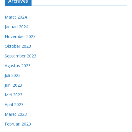
Archives
Maret 2024
Januari 2024
November 2023
Oktober 2023
September 2023
Agustus 2023
Juli 2023
Juni 2023
Mei 2023
April 2023
Maret 2023
Februari 2023