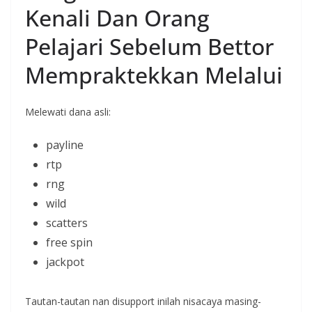
Kenali Dan Orang
Pelajari Sebelum Bettor
Mempraktekkan Melalui
Melewati dana asli:
payline
rtp
rng
wild
scatters
free spin
jackpot
Tautan-tautan nan disupport inilah nisacaya masing-