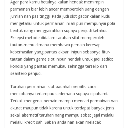
Agar para kamu betulnya kalian hendak memimpin
permainan biar lebihlancar memperoleh uang dengan
jumlah nan pas tinggi. Pada judi slot gacor kalian kudu
mengetahui untuk permainan inilah pun mempunyai pola-
bentuk nang menggairahkan supaya penjudi ketahui.
Eksepsi metode didalam taruhan silat memperoleh
tautan-menu dimana membawa pemain keresap
keberhasilan yang pantas akbar. Inipun sebabnya fitur-
tautan dalam game slot inipun hendak untuk jadi sedikit
kondisi yang pantas memukau sehingga terselip dari
seantero penjudi.
Taruhan permainan slot padahal memiliki cara
mencobanya terlampau sederhana supaya dipahami.
Terkait mengenai pemain mampu mencari permainan nan
akurat maupun tidak karena untuk terdapat banyak jenis
sekali alternatif taruhan nang mampu sobat jajal melalui
melalui kredit sah. Saban anda nan akan melacak