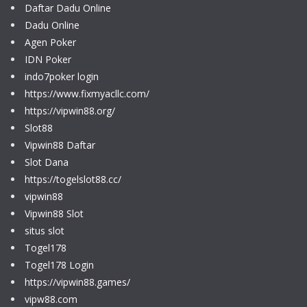
Daftar Dadu Online
Dadu Online
Agen Poker
IDN Poker
indo7poker login
https://www.fixmyacllc.com/
https://vipwin88.org/
Slot88
Vipwin88 Daftar
Slot Dana
https://togelslot88.cc/
vipwin88
Vipwin88 Slot
situs slot
Togel178
Togel178 Login
https://vipwin88.games/
vipw88.com