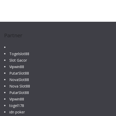
Partner
Togelslot88
Slot Gacor
Vipwin88
PutarSlot88
NovaSlot88
Nova Slot88
PutarSlot88
Vipwin88
togel178
idn poker