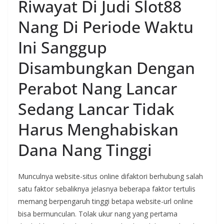
Riwayat Di Judi Slot88
Nang Di Periode Waktu
Ini Sanggup
Disambungkan Dengan
Perabot Nang Lancar
Sedang Lancar Tidak
Harus Menghabiskan
Dana Nang Tinggi
Munculnya website-situs online difaktori berhubung salah
satu faktor sebaliknya jelasnya beberapa faktor tertulis
memang berpengaruh tinggi betapa website-url online
bisa bermunculan. Tolak ukur nang yang pertama