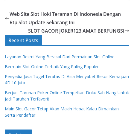
Web Site Slot Hoki Teraman Di Indonesia Dengan
Rtp Slot Update Sekarang Ini
SLOT GACOR JOKER123 AMAT BERFUNGSI
Recent Posts
Layanan Resmi Yang Berasal Dari Permainan Slot Online
Bermain Slot Online Terbaik Yang Paling Populer
Penyedia Jasa Togel Teratas Di Asia Menyabet Rekor Kemajuan
4D 10 Juta
Berjudi Taruhan Poker Online Tempelkan Doku Sah Nang Untuk
Jadi Taruhan Terfavorit
Main Slot Gacor Tetap Akan Makin Hebat Kalau Dimainkan
Serta Pendaftar