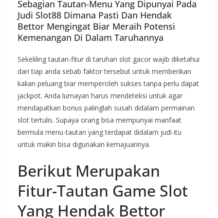
Sebagian Tautan-Menu Yang Dipunyai Pada
Judi Slot88 Dimana Pasti Dan Hendak
Bettor Mengingat Biar Meraih Potensi
Kemenangan Di Dalam Taruhannya
Sekeliling tautan-fitur di taruhan slot gacor wajib diketahui
dari tiap anda sebab faktor tersebut untuk memberikan
kalian peluang biar memperoleh sukses tanpa perlu dapat
jackpot. Anda lumayan harus mendeteksi untuk agar
mendapatkan bonus palinglah susah didalam permainan
slot tertulis. Supaya orang bisa mempunyai manfaat
bermula menu-tautan yang terdapat didalam judi itu
untuk makin bisa digunakan kemajuannya.
Berikut Merupakan
Fitur-Tautan Game Slot
Yang Hendak Bettor