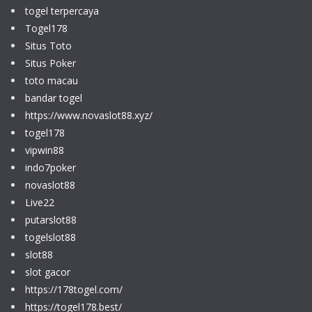
togel terpercaya
Togel178
Situs Toto
Situs Poker
toto macau
bandar togel
https://www.novaslot88.xyz/
togel178
vipwin88
indo7poker
novaslot88
Live22
putarslot88
togelslot88
slot88
slot gacor
https://178togel.com/
https://togel178.best/