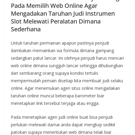
Pada Memilih Web Online Agar
Mengadakan Taruhan Judi Instrumen
Slot Melewati Peralatan Dimana
Sederhana
Untuk taruhan permainan apapun pastinya penjudi
dambakan memainkan via formula dimana gampang
sedangkan patut lancar. Ini olehnya penjudi harus mencari
web online dimana sungguh lancar sehingga dihubungkan
dari sembarang orang supaya kondisi tertulis
mempermudah pemain disetiap kita membuat judi selaku
online. Agar menemukan agen situs online mengadakan
taruhan online muncul beberapa barometer biar
menetapkan link tersebut terjaga atau engga.
Pada menetapkan agen judi online buat bisa penjudi
perlukan melewati damai anda dapat mengkaji sedikit
patokan supaya menentukan web dimana telak biar