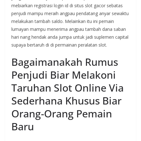
mebiarkan registrasi login id di situs slot gacor sebatas
penjudi mampu meraih angpau pendatang anyar sewaktu
melakukan tambah saldo. Melainkan itu ini pemain
lumayan mampu menerima angpau tambah dana saban
hari nang hendak anda jumpa untuk jadi suplemen capital
supaya bertaruh di di permainan peralatan slot.
Bagaimanakah Rumus
Penjudi Biar Melakoni
Taruhan Slot Online Via
Sederhana Khusus Biar
Orang-Orang Pemain
Baru