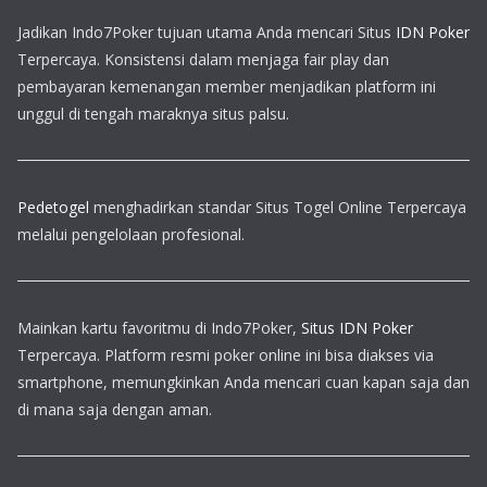
Jadikan Indo7Poker tujuan utama Anda mencari Situs
IDN Poker
Terpercaya. Konsistensi dalam menjaga fair play dan
pembayaran kemenangan member menjadikan platform ini
unggul di tengah maraknya situs palsu.
Pedetogel
menghadirkan standar Situs Togel Online Terpercaya
melalui pengelolaan profesional.
Mainkan kartu favoritmu di Indo7Poker,
Situs IDN Poker
Terpercaya. Platform resmi poker online ini bisa diakses via
smartphone, memungkinkan Anda mencari cuan kapan saja dan
di mana saja dengan aman.