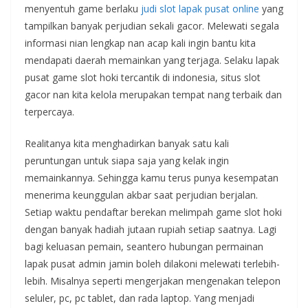
menyentuh game berlaku
judi slot lapak pusat online
yang
tampilkan banyak perjudian sekali gacor. Melewati segala
informasi nian lengkap nan acap kali ingin bantu kita
mendapati daerah memainkan yang terjaga. Selaku lapak
pusat game slot hoki tercantik di indonesia, situs slot
gacor nan kita kelola merupakan tempat nang terbaik dan
terpercaya.
Realitanya kita menghadirkan banyak satu kali
peruntungan untuk siapa saja yang kelak ingin
memainkannya. Sehingga kamu terus punya kesempatan
menerima keunggulan akbar saat perjudian berjalan.
Setiap waktu pendaftar berekan melimpah game slot hoki
dengan banyak hadiah jutaan rupiah setiap saatnya. Lagi
bagi keluasan pemain, seantero hubungan permainan
lapak pusat admin jamin boleh dilakoni melewati terlebih-
lebih. Misalnya seperti mengerjakan mengenakan telepon
seluler, pc, pc tablet, dan rada laptop. Yang menjadi