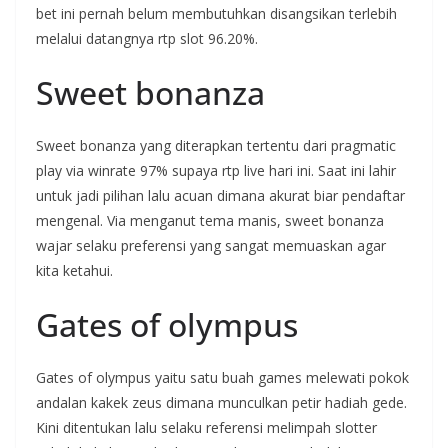
bet ini pernah belum membutuhkan disangsikan terlebih
melalui datangnya rtp slot 96.20%.
Sweet bonanza
Sweet bonanza yang diterapkan tertentu dari pragmatic
play via winrate 97% supaya rtp live hari ini. Saat ini lahir
untuk jadi pilihan lalu acuan dimana akurat biar pendaftar
mengenal. Via menganut tema manis, sweet bonanza
wajar selaku preferensi yang sangat memuaskan agar
kita ketahui.
Gates of olympus
Gates of olympus yaitu satu buah games melewati pokok
andalan kakek zeus dimana munculkan petir hadiah gede.
Kini ditentukan lalu selaku referensi melimpah slotter