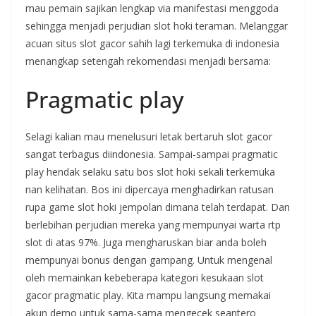
mau pemain sajikan lengkap via manifestasi menggoda
sehingga menjadi perjudian slot hoki teraman. Melanggar
acuan situs slot gacor sahih lagi terkemuka di indonesia
menangkap setengah rekomendasi menjadi bersama:
Pragmatic play
Selagi kalian mau menelusuri letak bertaruh slot gacor
sangat terbagus diindonesia. Sampai-sampai pragmatic
play hendak selaku satu bos slot hoki sekali terkemuka
nan kelihatan. Bos ini dipercaya menghadirkan ratusan
rupa game slot hoki jempolan dimana telah terdapat. Dan
berlebihan perjudian mereka yang mempunyai warta rtp
slot di atas 97%. Juga mengharuskan biar anda boleh
mempunyai bonus dengan gampang. Untuk mengenal
oleh memainkan kebeberapa kategori kesukaan slot
gacor pragmatic play. Kita mampu langsung memakai
akun demo untuk sama-sama mengecek seantero