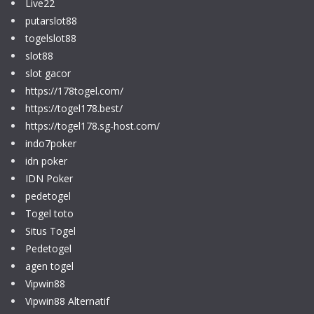
Live22
putarslot88
togelslot88
slot88
slot gacor
https://178togel.com/
https://togel178.best/
https://togel178.sg-host.com/
indo7poker
idn poker
IDN Poker
pedetogel
Togel toto
Situs Togel
Pedetogel
agen togel
Vipwin88
Vipwin88 Alternatif