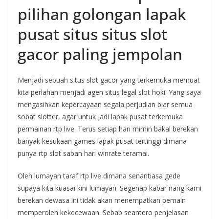
pilihan golongan lapak
pusat situs situs slot
gacor paling jempolan
Menjadi sebuah situs slot gacor yang terkemuka memuat
kita perlahan menjadi agen situs legal slot hoki. Yang saya
mengasihkan kepercayaan segala perjudian biar semua
sobat slotter, agar untuk jadi lapak pusat terkemuka
permainan rtp live. Terus setiap hari mimin bakal berekan
banyak kesukaan games lapak pusat tertinggi dimana
punya rtp slot saban hari winrate teramai.
Oleh lumayan taraf rtp live dimana senantiasa gede
supaya kita kuasai kini lumayan. Segenap kabar nang kami
berekan dewasa ini tidak akan menempatkan pemain
memperoleh kekecewaan. Sebab seantero penjelasan