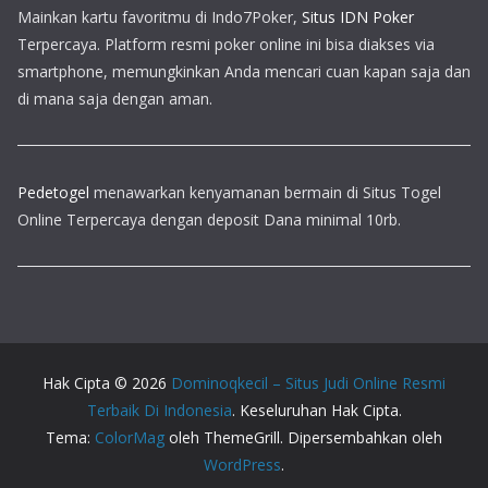
Mainkan kartu favoritmu di Indo7Poker,
Situs IDN Poker
Terpercaya. Platform resmi poker online ini bisa diakses via
smartphone, memungkinkan Anda mencari cuan kapan saja dan
di mana saja dengan aman.
Pedetogel
menawarkan kenyamanan bermain di Situs Togel
Online Terpercaya dengan deposit Dana minimal 10rb.
Hak Cipta © 2026
Dominoqkecil – Situs Judi Online Resmi
Terbaik Di Indonesia
. Keseluruhan Hak Cipta.
Tema:
ColorMag
oleh ThemeGrill. Dipersembahkan oleh
WordPress
.