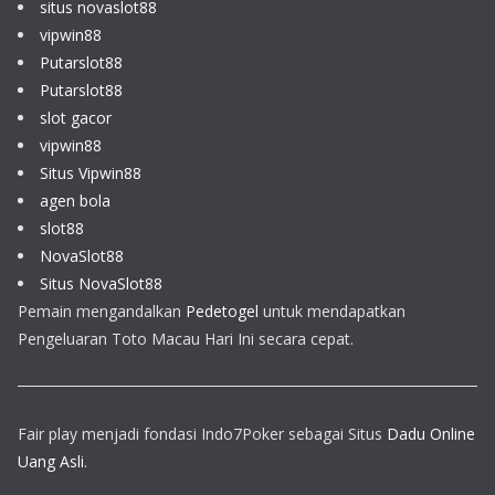
situs novaslot88
vipwin88
Putarslot88
Putarslot88
slot gacor
vipwin88
Situs Vipwin88
agen bola
slot88
NovaSlot88
Situs NovaSlot88
Pemain mengandalkan
Pedetogel
untuk mendapatkan
Pengeluaran Toto Macau Hari Ini secara cepat.
Fair play menjadi fondasi Indo7Poker sebagai Situs
Dadu Online
Uang Asli
.