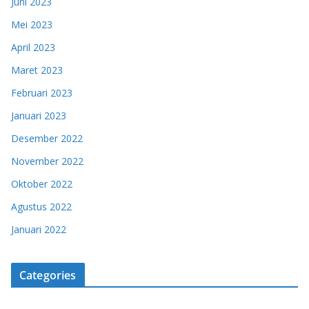
Juni 2023
Mei 2023
April 2023
Maret 2023
Februari 2023
Januari 2023
Desember 2022
November 2022
Oktober 2022
Agustus 2022
Januari 2022
Categories