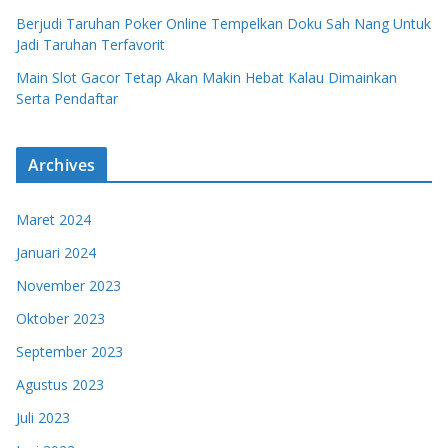
Berjudi Taruhan Poker Online Tempelkan Doku Sah Nang Untuk
Jadi Taruhan Terfavorit
Main Slot Gacor Tetap Akan Makin Hebat Kalau Dimainkan
Serta Pendaftar
Archives
Maret 2024
Januari 2024
November 2023
Oktober 2023
September 2023
Agustus 2023
Juli 2023