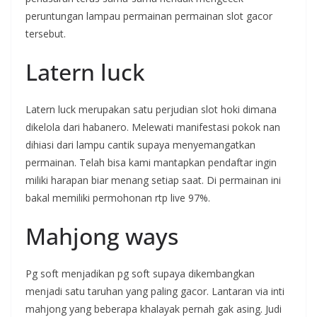
peruntungan lampau permainan permainan slot gacor
tersebut.
Latern luck
Latern luck merupakan satu perjudian slot hoki dimana
dikelola dari habanero. Melewati manifestasi pokok nan
dihiasi dari lampu cantik supaya menyemangatkan
permainan. Telah bisa kami mantapkan pendaftar ingin
miliki harapan biar menang setiap saat. Di permainan ini
bakal memiliki permohonan rtp live 97%.
Mahjong ways
Pg soft menjadikan pg soft supaya dikembangkan
menjadi satu taruhan yang paling gacor. Lantaran via inti
mahjong yang beberapa khalayak pernah gak asing. Judi