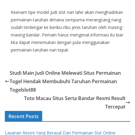
Keenam tipe model judi slot nan lahir akan menghadirkan
permainan-taruhan dimana sempurna merangsang nang
sudah terdengar ke beribu-ribu jenis taruhan oleh masing-
masing bandar. Pemain harus mengenal informasi itu biar
kita dapat menemukan dengan pula menggunakan
permainan-taruhan nan tepat.
Studi Main Judi Online Melewati Situs Permainan
Togel Hendak Membubuhi Taruhan Permainan
Togelslot88
Toto Macau Situs Serta Bandar Resmi Result
Tercepat
Recent Posts
Layanan Resmi Yang Berasal Dari Permainan Slot Online