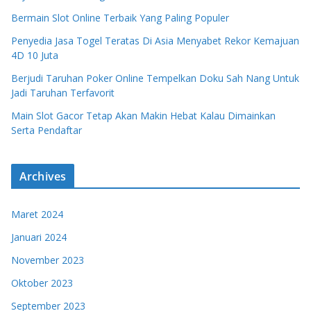
Bermain Slot Online Terbaik Yang Paling Populer
Penyedia Jasa Togel Teratas Di Asia Menyabet Rekor Kemajuan
4D 10 Juta
Berjudi Taruhan Poker Online Tempelkan Doku Sah Nang Untuk
Jadi Taruhan Terfavorit
Main Slot Gacor Tetap Akan Makin Hebat Kalau Dimainkan
Serta Pendaftar
Archives
Maret 2024
Januari 2024
November 2023
Oktober 2023
September 2023