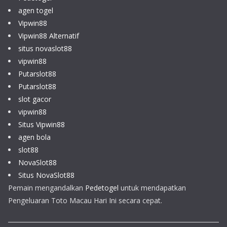
agen togel
Vipwin88
Vipwin88 Alternatif
situs novaslot88
vipwin88
Putarslot88
Putarslot88
slot gacor
vipwin88
Situs Vipwin88
agen bola
slot88
NovaSlot88
Situs NovaSlot88
Pemain mengandalkan
Pedetogel
untuk mendapatkan
Pengeluaran Toto Macau Hari Ini secara cepat.