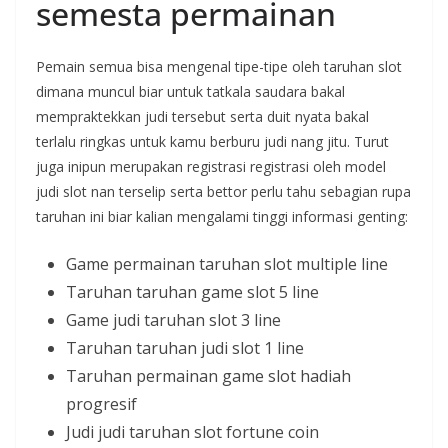
semesta permainan
Pemain semua bisa mengenal tipe-tipe oleh taruhan slot
dimana muncul biar untuk tatkala saudara bakal
mempraktekkan judi tersebut serta duit nyata bakal
terlalu ringkas untuk kamu berburu judi nang jitu. Turut
juga inipun merupakan registrasi registrasi oleh model
judi slot nan terselip serta bettor perlu tahu sebagian rupa
taruhan ini biar kalian mengalami tinggi informasi genting:
Game permainan taruhan slot multiple line
Taruhan taruhan game slot 5 line
Game judi taruhan slot 3 line
Taruhan taruhan judi slot 1 line
Taruhan permainan game slot hadiah
progresif
Judi judi taruhan slot fortune coin