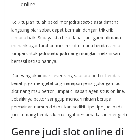
online.
Ke 7 tujuan itulah bakal menjadi siasat-siasat dimana
langsung biar sobat dapat bermain dengan trik-trik
dimana baik. Supaya kita bisa dapat judi-game dimana
menarik agar taruhan mesin slot dimana hendak anda
jumpai untuk jadi suatu judi nang mungkin melahirkan
berhasil setiap harinya.
Dan yang akhir biar seseorang saudara bettor hendak
kenali juga mengetahui gimanapun jenis-golongan judi
slot nang mau bettor jumpai di saban agen situs on-line.
Sebaliknya bettor sanggup mencari ribuan berupa
permainan namun didapatkan sedikit tipe tipe judi pada
judi itu nang hendak kamu ingat bersama kalian mengerti.
Genre judi slot online di