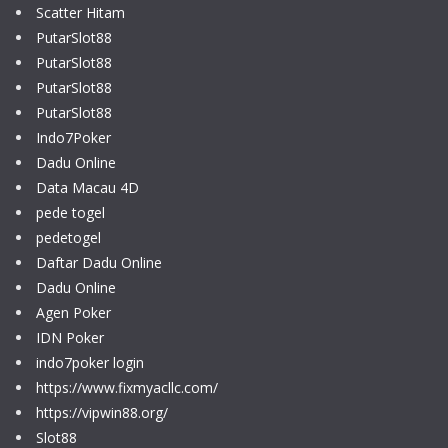
Scatter Hitam
PutarSlot88
PutarSlot88
PutarSlot88
PutarSlot88
Indo7Poker
Dadu Online
Data Macau 4D
pede togel
pedetogel
Daftar Dadu Online
Dadu Online
Agen Poker
IDN Poker
indo7poker login
https://www.fixmyacllc.com/
https://vipwin88.org/
Slot88