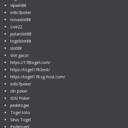
vipwin88
indo7poker
novaslot88
Live22
putarslot88
togelslot88
slot88
slot gacor
https://178togel.com/
https://togel178.best/
https://togel178.sg-host.com/
indo7poker
idn poker
IDN Poker
pedetogel
Togel toto
Situs Togel
Pedetogel