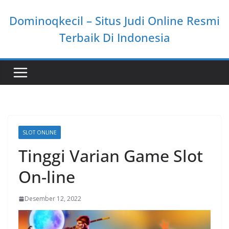
Skip
Dominoqkecil – Situs Judi Online Resmi
to
content
Terbaik Di Indonesia
SLOT ONLINE
Tinggi Varian Game Slot
On-line
Desember 12, 2022