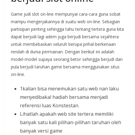
Game judi slot on-line mempunyai cara-cara guna sobat
mampu mengerjakannya di suatu web on-line. Sebagian
partisipan penting sehingga tahu tentang tertera guna kita
dapat berjudi lagi adem juga berjudi bersama sejahtera
untuk membebaskan seluruh berupa prihal-berkenaan
rendah di dunia permainan. Dengan berikut ini adalah
model-model supaya seorang betor sehingga berjudi dan
pula berjudi taruhan game bersama menggunakan situs
on-line.
1kalian bisa menemukan satu web nan laku
menyedibakal hadiah bersama menjadi
referensi luas Konstestan.
Lihatlah apakah web site tertera memiliki
banyak satu kali pilihan-pilihan taruhan oleh
banyak versi game