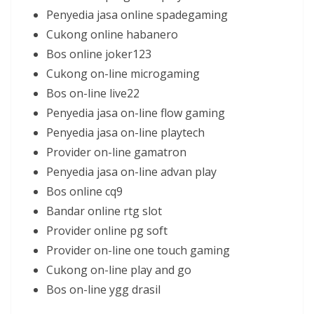
Penyedia jasa online spadegaming
Cukong online habanero
Bos online joker123
Cukong on-line microgaming
Bos on-line live22
Penyedia jasa on-line flow gaming
Penyedia jasa on-line playtech
Provider on-line gamatron
Penyedia jasa on-line advan play
Bos online cq9
Bandar online rtg slot
Provider online pg soft
Provider on-line one touch gaming
Cukong on-line play and go
Bos on-line ygg drasil