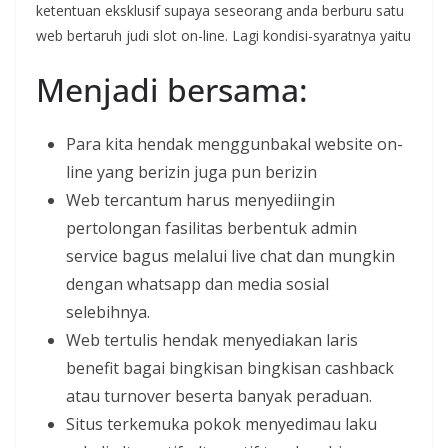
ketentuan eksklusif supaya seseorang anda berburu satu
web bertaruh judi slot on-line. Lagi kondisi-syaratnya yaitu
Menjadi bersama:
Para kita hendak menggunbakal website on-
line yang berizin juga pun berizin
Web tercantum harus menyediingin
pertolongan fasilitas berbentuk admin
service bagus melalui live chat dan mungkin
dengan whatsapp dan media sosial
selebihnya.
Web tertulis hendak menyediakan laris
benefit bagai bingkisan bingkisan cashback
atau turnover beserta banyak peraduan.
Situs terkemuka pokok menyedimau laku