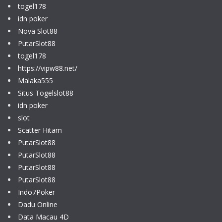
togel178
idn poker
Nova Slot88
PutarSlot88
togel178
https://vipw88.net/
Malaka555
Situs Togelslot88
idn poker
slot
Scatter Hitam
PutarSlot88
PutarSlot88
PutarSlot88
PutarSlot88
Indo7Poker
Dadu Online
Data Macau 4D