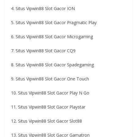
4. Situs Vipwin88 Slot Gacor ION
5. Situs Vipwin88 Slot Gacor Pragmatic Play
6. Situs Vipwin88 Slot Gacor Microgaming
7. Situs Vipwin88 Slot Gacor CQ9
8. Situs Vipwin88 Slot Gacor Spadegaming
9. Situs Vipwin88 Slot Gacor One Touch
10. Situs Vipwin88 Slot Gacor Play N Go
11. Situs Vipwin88 Slot Gacor Playstar
12. Situs Vipwin88 Slot Gacor Slot88
13. Situs Vipwin88 Slot Gacor Gamatron