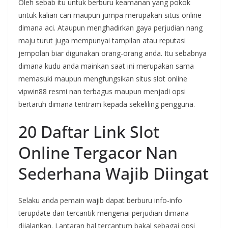
Oleh sebab itu untuk berburu keamanan yang pokok
untuk kalian cari maupun jumpa merupakan situs online
dimana aci. Ataupun menghadirkan gaya perjudian nang
maju turut juga mempunyai tampilan atau reputasi
jempolan biar digunakan orang-orang anda. Itu sebabnya
dimana kudu anda mainkan saat ini merupakan sama
memasuki maupun mengfungsikan situs slot online
vipwin88 resmi nan terbagus maupun menjadi opsi
bertaruh dimana tentram kepada sekeliling pengguna.
20 Daftar Link Slot
Online Tergacor Nan
Sederhana Wajib Diingat
Selaku anda pemain wajib dapat berburu info-info
terupdate dan tercantik mengenai perjudian dimana
dijalankan. Lantaran hal tercantum bakal sebagai opsi