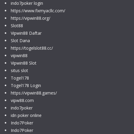
indo7poker login
https://www.fixmyacllc.com/
https://vipwin88.org/
Slot88
Vipwin88 Daftar
Slot Dana
https://togelslot88.cc/
vipwin88
Vipwin88 Slot
situs slot
Togel178
Togel178 Login
https://vipwin88.games/
vipw88.com
indo7poker
idn poker online
Indo7Poker
Indo7Poker