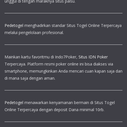
unggul di tengah maraknya situs palsu.
Pedetogel
menghadirkan standar Situs Togel Online Terpercaya
melalui pengelolaan profesional.
Mainkan kartu favoritmu di Indo7Poker,
Situs IDN Poker
Terpercaya. Platform resmi poker online ini bisa diakses via
smartphone, memungkinkan Anda mencari cuan kapan saja dan
di mana saja dengan aman.
Pedetogel
menawarkan kenyamanan bermain di Situs Togel
Online Terpercaya dengan deposit Dana minimal 10rb.