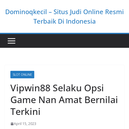
Skip
Dominoqkecil – Situs Judi Online Resmi
to
content
Terbaik Di Indonesia
SLOT ONLINE
Vipwin88 Selaku Opsi
Game Nan Amat Bernilai
Terkini
April 15, 2023