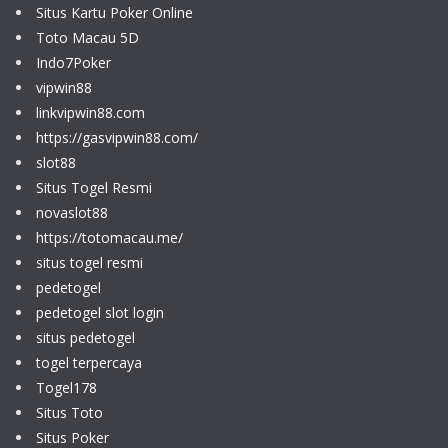
Situs Kartu Poker Online
Toto Macau 5D
Indo7Poker
vipwin88
linkvipwin88.com
https://gasvipwin88.com/
slot88
Situs Togel Resmi
novaslot88
https://totomacau.me/
situs togel resmi
pedetogel
pedetogel slot login
situs pedetogel
togel terpercaya
Togel178
Situs Toto
Situs Poker