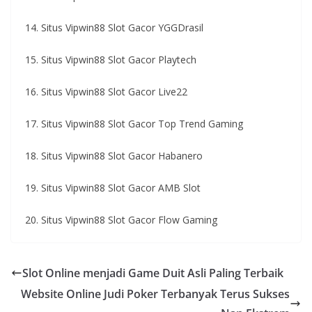
14. Situs Vipwin88 Slot Gacor YGGDrasil
15. Situs Vipwin88 Slot Gacor Playtech
16. Situs Vipwin88 Slot Gacor Live22
17. Situs Vipwin88 Slot Gacor Top Trend Gaming
18. Situs Vipwin88 Slot Gacor Habanero
19. Situs Vipwin88 Slot Gacor AMB Slot
20. Situs Vipwin88 Slot Gacor Flow Gaming
Slot Online menjadi Game Duit Asli Paling Terbaik
Website Online Judi Poker Terbanyak Terus Sukses