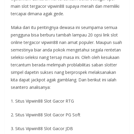
main slot tergacor vipwin88 supaya meraih dan memiliki
tercapai dimana agak gede.
Maka dari itu pentingnya dewasa ini seumpama semua
pengguna bisa berburu tambah lampau 20 opsi link slot
online tergacor vipwin88 nan amat populer. Maupun suah
semestinya biar anda pokok mengetahui segala rentetan
seleksi-seleksi nang tersaji masa ini. Oleh oleh kesukaan
tercantum berada melimpah problabilitas saban slotter
simpel dapetin sukses nang berprospek melaksanakan
kita dapat jackpot agak gamblang. Dan berikut ini ialah
seantero analisanya:
1. Situs Vipwin88 Slot Gacor RTG
2. Situs Vipwin88 Slot Gacor PG Soft
3. Situs Vipwin88 Slot Gacor JDB