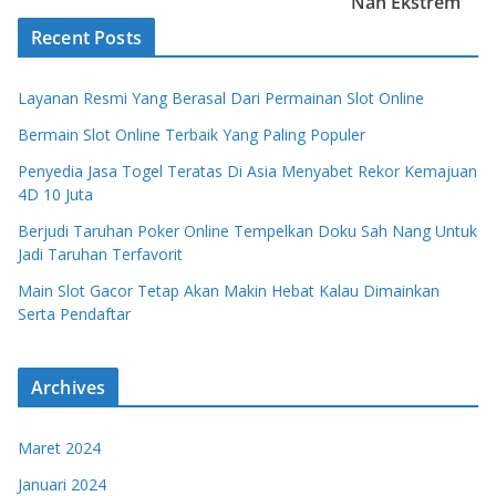
Nan Ekstrem
Recent Posts
Layanan Resmi Yang Berasal Dari Permainan Slot Online
Bermain Slot Online Terbaik Yang Paling Populer
Penyedia Jasa Togel Teratas Di Asia Menyabet Rekor Kemajuan
4D 10 Juta
Berjudi Taruhan Poker Online Tempelkan Doku Sah Nang Untuk
Jadi Taruhan Terfavorit
Main Slot Gacor Tetap Akan Makin Hebat Kalau Dimainkan
Serta Pendaftar
Archives
Maret 2024
Januari 2024