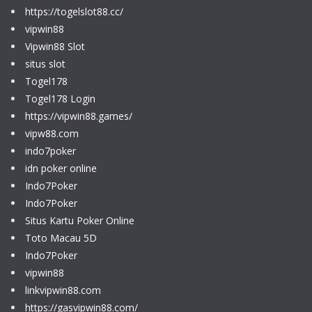
https://togelslot88.cc/
vipwin88
Vipwin88 Slot
situs slot
Togel178
Togel178 Login
https://vipwin88.games/
vipw88.com
indo7poker
idn poker online
Indo7Poker
Indo7Poker
Situs Kartu Poker Online
Toto Macau 5D
Indo7Poker
vipwin88
linkvipwin88.com
https://gasvipwin88.com/