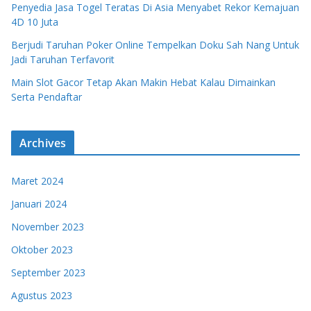
Penyedia Jasa Togel Teratas Di Asia Menyabet Rekor Kemajuan
4D 10 Juta
Berjudi Taruhan Poker Online Tempelkan Doku Sah Nang Untuk
Jadi Taruhan Terfavorit
Main Slot Gacor Tetap Akan Makin Hebat Kalau Dimainkan
Serta Pendaftar
Archives
Maret 2024
Januari 2024
November 2023
Oktober 2023
September 2023
Agustus 2023