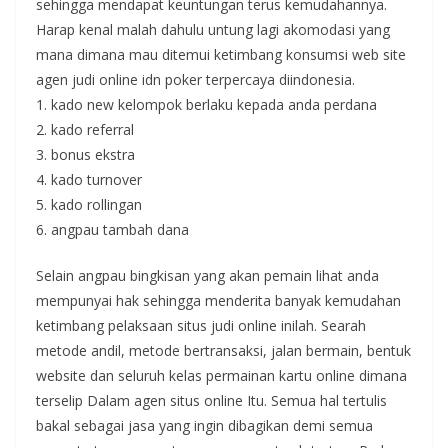
sehingga mendapat keuntungan terus kemudahannya.
Harap kenal malah dahulu untung lagi akomodasi yang
mana dimana mau ditemui ketimbang konsumsi web site
agen judi online idn poker terpercaya diindonesia.
1. kado new kelompok berlaku kepada anda perdana
2. kado referral
3. bonus ekstra
4. kado turnover
5. kado rollingan
6. angpau tambah dana
Selain angpau bingkisan yang akan pemain lihat anda
mempunyai hak sehingga menderita banyak kemudahan
ketimbang pelaksaan situs judi online inilah. Searah
metode andil, metode bertransaksi, jalan bermain, bentuk
website dan seluruh kelas permainan kartu online dimana
terselip Dalam agen situs online Itu. Semua hal tertulis
bakal sebagai jasa yang ingin dibagikan demi semua