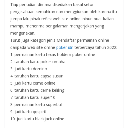
Tiap perjudian dimana disediakan bakal setor
pengetahuan kemahiran nan menggiurkan oleh karena itu
jumpa lalu pihak reflek web site online inipun buat kalian
mampu menerima pengalaman mengerjakan yang
mengenakan.
Turut juga kategori jenis Mendaftar permainan online
daripada web site online
poker idn
terpercaya tahun 2022:
1. permainan kartu texas holdem poker online
2. taruhan kartu poker omaha
3. judi kartu domino
4. taruhan kartu capsa susun
5. judi kartu ceme online
6. taruhan kartu ceme keliling
7. taruhan kartu super10
8. permainan kartu superbull
9. judi kartu qqspirit
10. judi kartu blackjack online