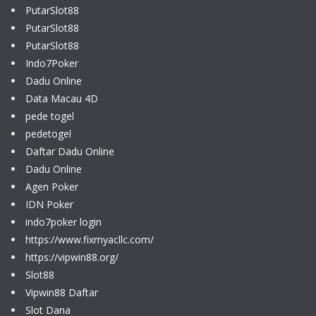
PutarSlot88
PutarSlot88
PutarSlot88
Indo7Poker
Dadu Online
Data Macau 4D
pede togel
pedetogel
Daftar Dadu Online
Dadu Online
Agen Poker
IDN Poker
indo7poker login
https://www.fixmyacllc.com/
https://vipwin88.org/
Slot88
Vipwin88 Daftar
Slot Dana