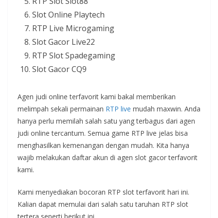
RTP Slot Slot88
Slot Online Playtech
RTP Live Microgaming
Slot Gacor Live22
RTP Slot Spadegaming
Slot Gacor CQ9
Agen judi online terfavorit kami bakal memberikan
melimpah sekali permainan
RTP live
mudah maxwin. Anda
hanya perlu memilah salah satu yang terbagus dari agen
judi online tercantum. Semua game RTP live jelas bisa
menghasilkan kemenangan dengan mudah. Kita hanya
wajib melakukan daftar akun di agen slot gacor terfavorit
kami.
Kami menyediakan bocoran RTP slot terfavorit hari ini.
Kalian dapat memulai dari salah satu taruhan RTP slot
tertera seperti berikut ini.