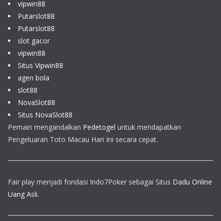
vipwin88
Putarslot88
Putarslot88
slot gacor
vipwin88
Situs Vipwin88
agen bola
slot88
NovaSlot88
Situs NovaSlot88
Pemain mengandalkan
Pedetogel
untuk mendapatkan
Pengeluaran Toto Macau Hari Ini secara cepat.
Fair play menjadi fondasi Indo7Poker sebagai Situs
Dadu Online
Uang Asli
.