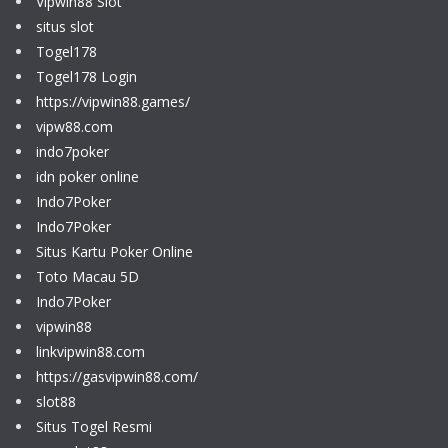
Vipwin88 Slot
situs slot
Togel178
Togel178 Login
https://vipwin88.games/
vipw88.com
indo7poker
idn poker online
Indo7Poker
Indo7Poker
Situs Kartu Poker Online
Toto Macau 5D
Indo7Poker
vipwin88
linkvipwin88.com
https://gasvipwin88.com/
slot88
Situs Togel Resmi