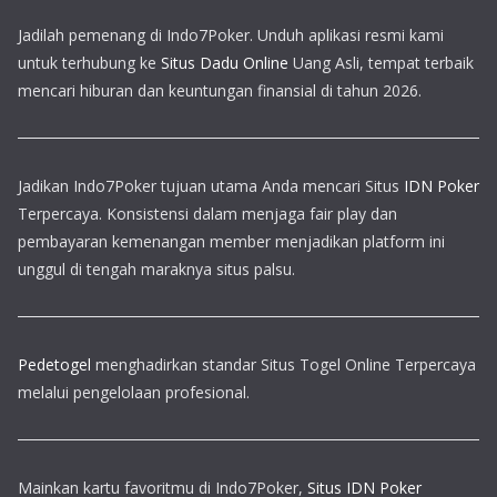
Jadilah pemenang di Indo7Poker. Unduh aplikasi resmi kami
untuk terhubung ke
Situs Dadu Online
Uang Asli, tempat terbaik
mencari hiburan dan keuntungan finansial di tahun 2026.
Jadikan Indo7Poker tujuan utama Anda mencari Situs
IDN Poker
Terpercaya. Konsistensi dalam menjaga fair play dan
pembayaran kemenangan member menjadikan platform ini
unggul di tengah maraknya situs palsu.
Pedetogel
menghadirkan standar Situs Togel Online Terpercaya
melalui pengelolaan profesional.
Mainkan kartu favoritmu di Indo7Poker,
Situs IDN Poker