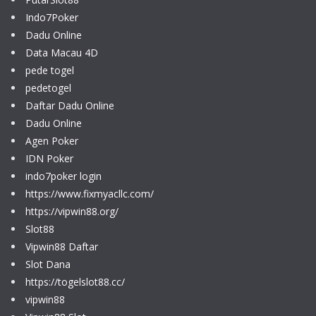
Indo7Poker
Dadu Online
Data Macau 4D
pede togel
pedetogel
Daftar Dadu Online
Dadu Online
Agen Poker
IDN Poker
indo7poker login
https://www.fixmyacllc.com/
https://vipwin88.org/
Slot88
Vipwin88 Daftar
Slot Dana
https://togelslot88.cc/
vipwin88