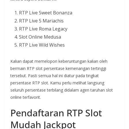
RTP Live Sweet Bonanza
RTP Live 5 Mariachis
RTP Live Roma Legacy
Slot Online Medusa
RTP Live Wild Wishes
Kalian dapat memelopori keberuntungan kalian oleh
bermain RTP slot persentase kemenangan tertinggi
tersebut. Pasti semua hal ini diatur pada tingkat
persentase RTP slot. Kamu perlu melihat langsung
seluruh persentase terbilang didalam agen taruhan slot
online terfavorit.
Pendaftaran RTP Slot
Mudah Jackpot