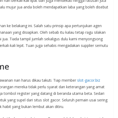
in nan berkali-kali lipat dan juga mendekati hingga ratusan juta
terlalu mujur jua anda boleh mendapatkan laba yang boleh disebut
an ke belakang ini. Salah satu prinsip apa pertunjukan agen
hanaan yang disiapkan. Oleh sebab itu kalau tetap ragu silakan
ni jua. Tiada tampil jumlah sekaligus dulu kami menyongsong
rkali-kali lepit. Tuan juga sehabis mengadakan supplier semutu
me
rlawanan nan harus dikau takuti. Tiap member
slot-gacor.biz
rangan mereka tidak perlu syarat dan keterangan yang amat
aja tombol register yang datang di beranda utama beta. Sedari
uk yang supel dari situs slot gacor. Seluruh pemain usai sering
k habit yang bukan lembut akan ditiru.