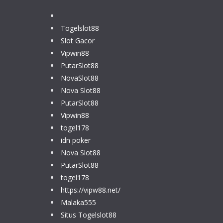
Togelslot88
Slot Gacor
Vipwin88
PutarSlot88
NovaSlot88
Nova Slot88
PutarSlot88
Vipwin88
togel178
idn poker
Nova Slot88
PutarSlot88
togel178
https://vipw88.net/
Malaka555
Situs Togelslot88